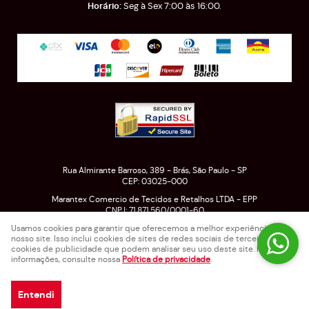
Seg à Sex 7:00 às 16:00.
Rua Almirante Barroso, 389
-
Brás, São Paulo
-
SP
CEP: 03025-000
Marantex Comercio de Tecidos e Retalhos LTDA - EPP
CNPJ: 71.871.560/0001-60
Usamos cookies para garantir que oferecemos a melhor experiência em
nosso site. Isso inclui cookies de sites de redes sociais de terceiros e
cookies de publicidade que podem analisar seu uso deste site. Para mais
LOJA VIRTUAL CRIADA POR
informações, consulte nossa
Política de privacidade
.
Entendi