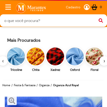
Cadastro
0
Mais Procurados
‹
›
Tricoline
Chita
Xadrez
Oxford
Floral
Home
Festa & Fantasia
Organza
Organza Azul Royal