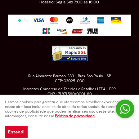
Seg à Sex 7:00 às 16:00.
Rua Almirante Barroso, 389
-
Brás, São Paulo
-
SP
CEP: 03025-000
Marantex Comercio de Tecidos e Retalhos LTDA - EPP
CNPJ: 71.871.560/0001-60
Usamos cookies para garantir que oferecemos a melhor experiência em
nosso site. Isso inclui cookies de sites de redes sociais de terceiros e
cookies de publicidade que podem analisar seu uso deste site. Para mais
LOJA VIRTUAL CRIADA POR
informações, consulte nossa
Política de privacidade
.
Entendi