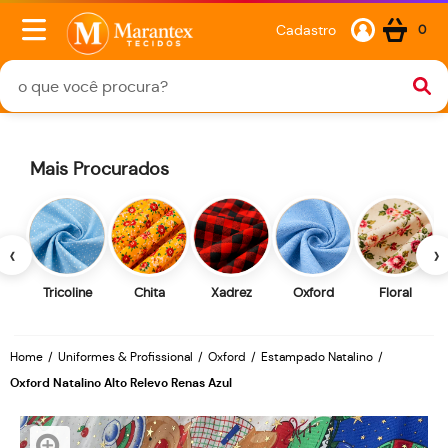
Cadastro
0
Mais Procurados
‹
›
Tricoline
Chita
Xadrez
Oxford
Floral
Home
Uniformes & Profissional
Oxford
Estampado Natalino
Oxford Natalino Alto Relevo Renas Azul