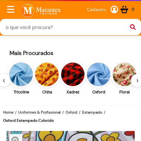
Cadastro
0
Mais Procurados
‹
›
Tricoline
Chita
Xadrez
Oxford
Floral
Home
Uniformes & Profissional
Oxford
Estampado
Oxford Estampado Colorido