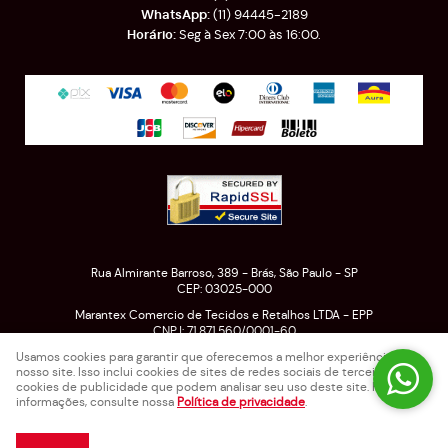
(11)
94445-2189
Seg à Sex 7:00 às 16:00.
Rua Almirante Barroso, 389
-
Brás, São Paulo
-
SP
CEP: 03025-000
Marantex Comercio de Tecidos e Retalhos LTDA - EPP
CNPJ: 71.871.560/0001-60
Usamos cookies para garantir que oferecemos a melhor experiência em
nosso site. Isso inclui cookies de sites de redes sociais de terceiros e
cookies de publicidade que podem analisar seu uso deste site. Para mais
LOJA VIRTUAL CRIADA POR
informações, consulte nossa
Política de privacidade
.