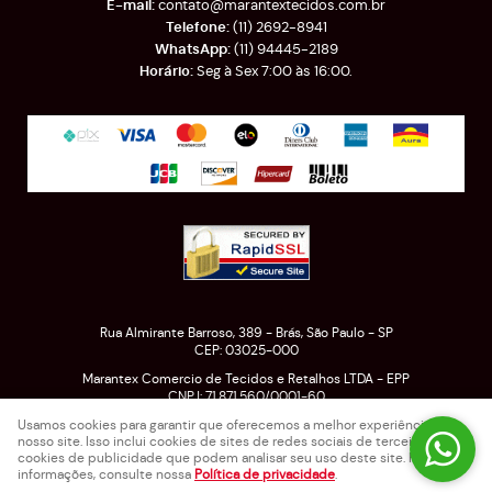
contato@marantextecidos.com.br
(11)
2692-8941
(11)
94445-2189
Seg à Sex 7:00 às 16:00.
Rua Almirante Barroso, 389
-
Brás, São Paulo
-
SP
CEP: 03025-000
Marantex Comercio de Tecidos e Retalhos LTDA - EPP
CNPJ: 71.871.560/0001-60
Usamos cookies para garantir que oferecemos a melhor experiência em
nosso site. Isso inclui cookies de sites de redes sociais de terceiros e
cookies de publicidade que podem analisar seu uso deste site. Para mais
LOJA VIRTUAL CRIADA POR
informações, consulte nossa
Política de privacidade
.