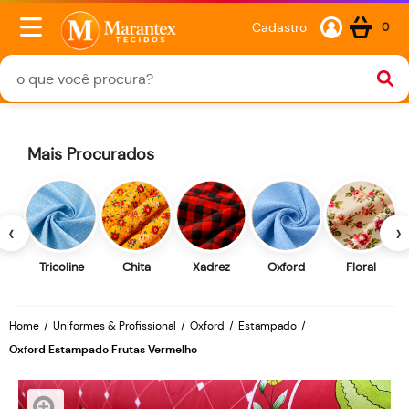
Cadastro
0
Mais Procurados
‹
›
Tricoline
Chita
Xadrez
Oxford
Floral
Home
Uniformes & Profissional
Oxford
Estampado
Oxford Estampado Frutas Vermelho