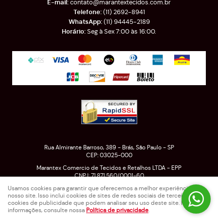
contato@marantextecidos.com.br
(11)
2692-8941
(11)
94445-2189
Seg à Sex 7:00 às 16:00.
Rua Almirante Barroso, 389
-
Brás, São Paulo
-
SP
CEP: 03025-000
Marantex Comercio de Tecidos e Retalhos LTDA - EPP
CNPJ: 71.871.560/0001-60
Usamos cookies para garantir que oferecemos a melhor experiência em
nosso site. Isso inclui cookies de sites de redes sociais de terceiros e
cookies de publicidade que podem analisar seu uso deste site. Para mais
LOJA VIRTUAL CRIADA POR
informações, consulte nossa
Política de privacidade
.