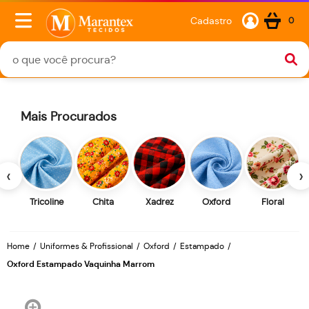
Cadastro
0
Mais Procurados
‹
›
Tricoline
Chita
Xadrez
Oxford
Floral
Home
Uniformes & Profissional
Oxford
Estampado
Oxford Estampado Vaquinha Marrom