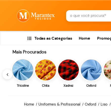
Todas as Categorias
Home
Promo
Mais Procurados
‹
Tricoline
Chita
Xadrez
Oxford
Home
Uniformes & Profissional
Oxford
Liso