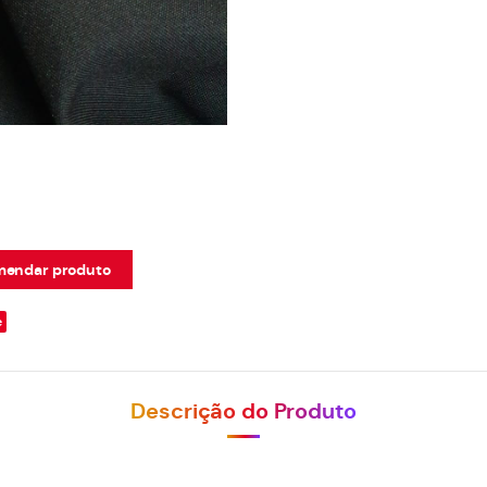
endar produto
e
Descrição do Produto