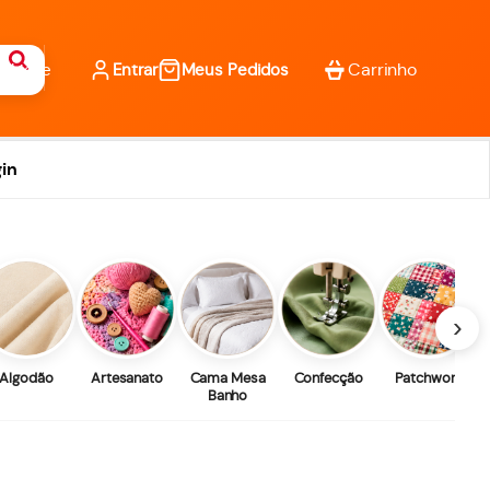
Entrar
Meus Pedidos
in
›
Algodão
Artesanato
Cama Mesa
Confecção
Patchwork
Banho