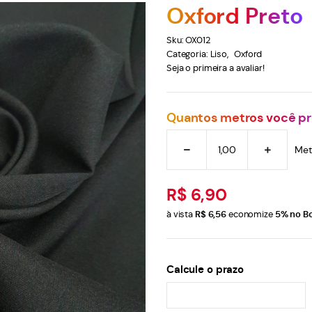
Oxford Preto
Sku:
OX012
Categoria:
Liso
Oxford
Seja o primeira a avaliar!
Quantos metros você pr
Met
R$ 6,90
à vista
R$ 6,56
economize
5%
no Bo
Calcule o prazo