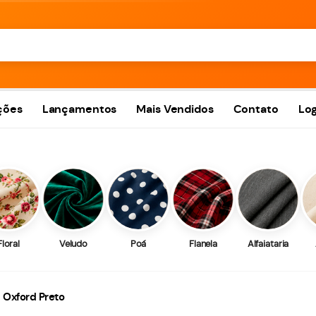
ções
Lançamentos
Mais Vendidos
Contato
Log
Floral
Veludo
Poá
Flanela
Alfaiataria
Oxford Preto