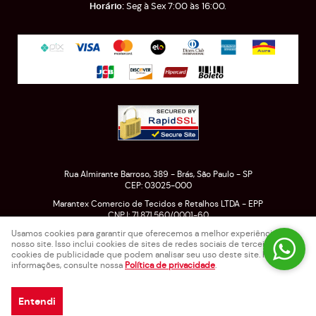
Seg à Sex 7:00 às 16:00.
Rua Almirante Barroso, 389
-
Brás, São Paulo
-
SP
CEP: 03025-000
Marantex Comercio de Tecidos e Retalhos LTDA - EPP
CNPJ: 71.871.560/0001-60
Usamos cookies para garantir que oferecemos a melhor experiência em
nosso site. Isso inclui cookies de sites de redes sociais de terceiros e
cookies de publicidade que podem analisar seu uso deste site. Para mais
LOJA VIRTUAL CRIADA POR
informações, consulte nossa
Política de privacidade
.
Entendi