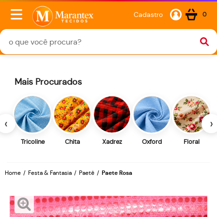
Cadastro
0
Mais Procurados
‹
›
Tricoline
Chita
Xadrez
Oxford
Floral
Home
Festa & Fantasia
Paetê
Paete Rosa