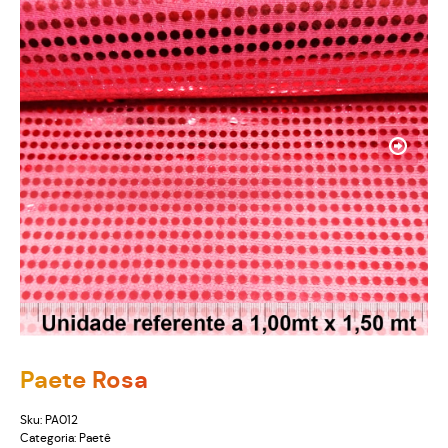
Paete Rosa
Sku:
PA012
Categoria:
Paetê