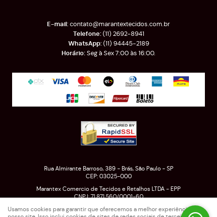
contato@marantextecidos.com.br
(11)
2692-8941
(11)
94445-2189
Seg à Sex 7:00 às 16:00.
Rua Almirante Barroso, 389
-
Brás, São Paulo
-
SP
CEP: 03025-000
Marantex Comercio de Tecidos e Retalhos LTDA - EPP
CNPJ: 71.871.560/0001-60
Usamos cookies para garantir que oferecemos a melhor experiência em
nosso site. Isso inclui cookies de sites de redes sociais de terceiros e