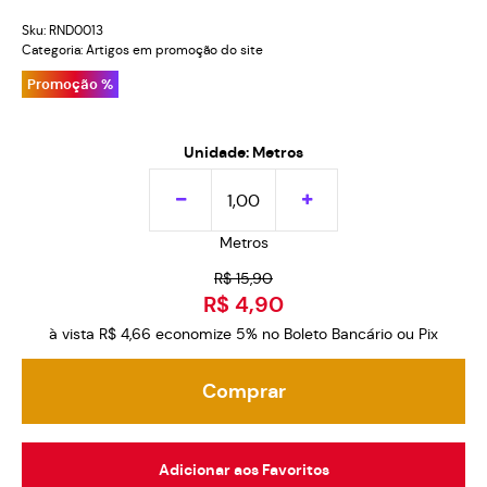
Sku:
RND0013
Categoria:
Artigos em promoção do site
Promoção %
Unidade: Metros
Metros
R$ 15,90
R$ 4,90
à vista
R$ 4,66
economize
5%
no Boleto Bancário ou Pix
Comprar
Adicionar aos Favoritos