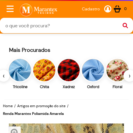
Cadastro
0
Mais Procurados
‹
›
Tricoline
Chita
Xadrez
Oxford
Floral
Home
Artigos em promoção do site
Renda Marantex Poliamida Amarela