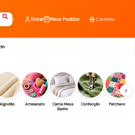
Entrar
Meus Pedidos
in
›
Algodão
Artesanato
Cama Mesa
Confecção
Patchwork
Banho