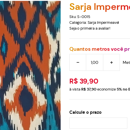
Sarja Imperm
Sku:
S-0015
Categoria:
Sarja Impermeavel
Seja o primeira a avaliar!
Quantos metros você pr
Met
R$ 39,90
à vista
R$ 37,90
economize
5%
no B
Calcule o prazo