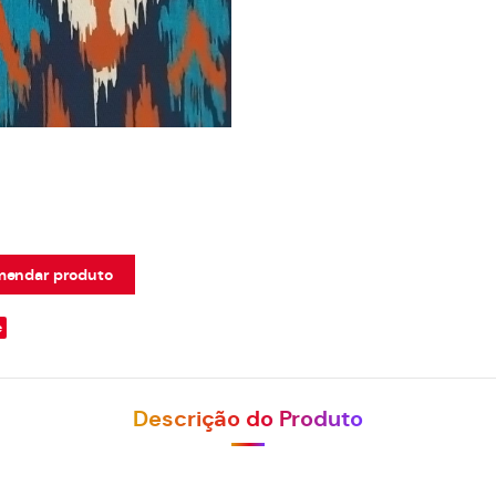
endar produto
e
Descrição do Produto