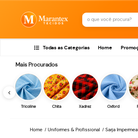
Todas as Categorias
Home
Promo
Mais Procurados
‹
Tricoline
Chita
Xadrez
Oxford
Home
Uniformes & Profissional
Sarja Impermea