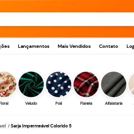
ções
Lançamentos
Mais Vendidos
Contato
Log
Floral
Veludo
Poá
Flanela
Alfaiataria
vel
Sarja Impermeável Colorido 5