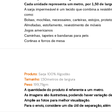
Cada unidade representa um metro, por 1,50 de larg
A sarja impermeável é um tecido que combina a resistên
como:
Bolsas, mochilas, necessaires, carteiras, estojos, prot
Almofadas, estofamento, revestimento de móveis
Jogos americanos
Caminhas, tapetes e bandanas para pets
Cortinas e forros de mesa
Produto:
Sarja 100% Algodão
Tamanho:
1,50metros de largura
Peso:
199,79gm
A quantidade do produto é referente a um metro.
As imagens são ilustrativas, podendo haver variação d
Amplie as fotos para melhor visualização.
Para o envio, considere um dia útil de separação, alé