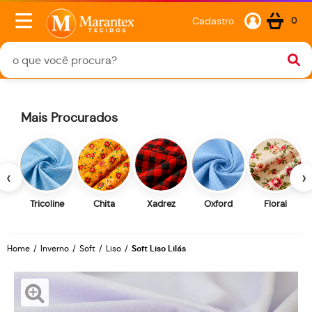
Cadastro
0
Mais Procurados
‹
›
Tricoline
Chita
Xadrez
Oxford
Floral
Home
Inverno
Soft
Liso
Soft Liso Lilás