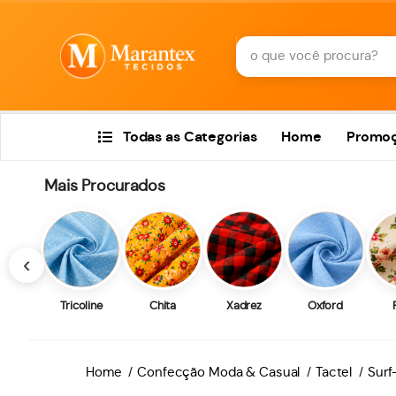
Todas as Categorias
Home
Promo
Mais Procurados
‹
Tricoline
Chita
Xadrez
Oxford
Home
Confecção Moda & Casual
Tactel
Surf