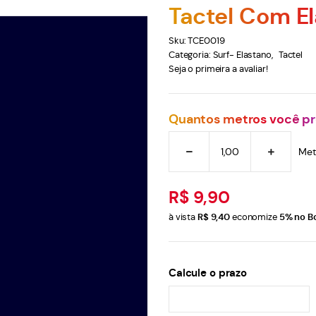
Tactel Com E
Sku:
TCE0019
Categoria:
Surf- Elastano
Tactel
Seja o primeira a avaliar!
Quantos metros você pr
Met
R$ 9,90
à vista
R$ 9,40
economize
5%
no B
Calcule o prazo