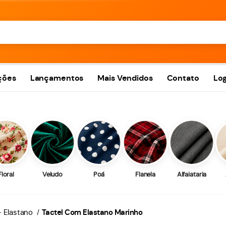
ções
Lançamentos
Mais Vendidos
Contato
Log
Floral
Veludo
Poá
Flanela
Alfaiataria
- Elastano
Tactel Com Elastano Marinho