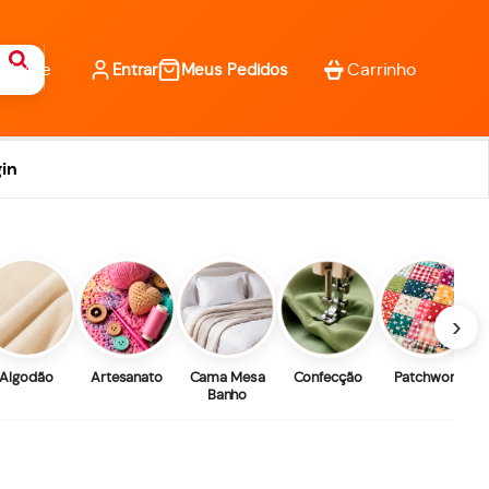
Entrar
Meus Pedidos
in
›
Algodão
Artesanato
Cama Mesa
Confecção
Patchwork
Banho