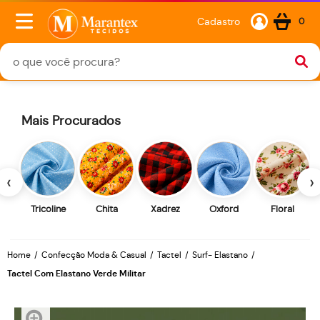
Cadastro
0
Mais Procurados
‹
›
Tricoline
Chita
Xadrez
Oxford
Floral
Home
Confecção Moda & Casual
Tactel
Surf- Elastano
Tactel Com Elastano Verde Militar