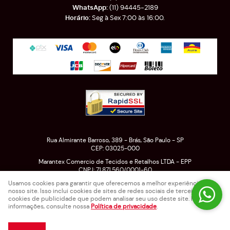
(11)
94445-2189
Seg à Sex 7:00 às 16:00.
Rua Almirante Barroso, 389
-
Brás, São Paulo
-
SP
CEP: 03025-000
Marantex Comercio de Tecidos e Retalhos LTDA - EPP
CNPJ: 71.871.560/0001-60
Usamos cookies para garantir que oferecemos a melhor experiência em
nosso site. Isso inclui cookies de sites de redes sociais de terceiros e
cookies de publicidade que podem analisar seu uso deste site. Para mais
LOJA VIRTUAL CRIADA POR
informações, consulte nossa
Política de privacidade
.