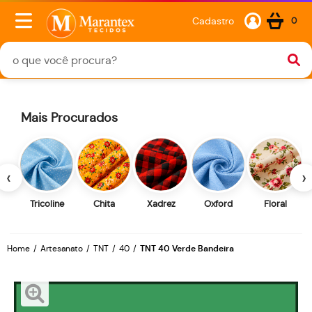
Cadastro
0
Mais Procurados
‹
›
Tricoline
Chita
Xadrez
Oxford
Floral
Home
Artesanato
TNT
40
TNT 40 Verde Bandeira