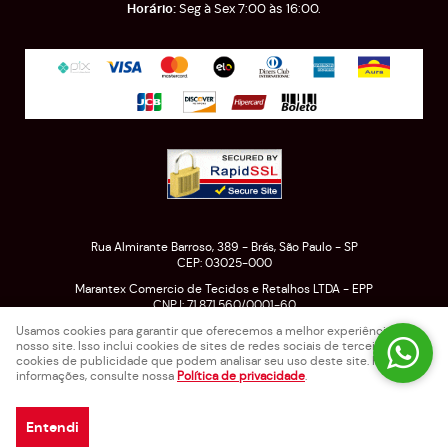
Seg à Sex 7:00 às 16:00.
Rua Almirante Barroso, 389
-
Brás, São Paulo
-
SP
CEP: 03025-000
Marantex Comercio de Tecidos e Retalhos LTDA - EPP
CNPJ: 71.871.560/0001-60
Usamos cookies para garantir que oferecemos a melhor experiência em
nosso site. Isso inclui cookies de sites de redes sociais de terceiros e
cookies de publicidade que podem analisar seu uso deste site. Para mais
LOJA VIRTUAL CRIADA POR
informações, consulte nossa
Política de privacidade
.
Entendi