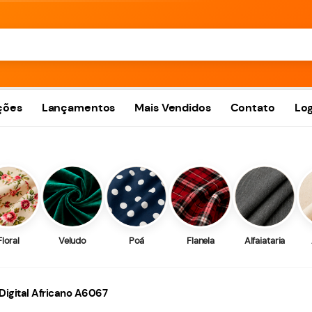
ções
Lançamentos
Mais Vendidos
Contato
Log
Floral
Veludo
Poá
Flanela
Alfaiataria
 Digital Africano A6067