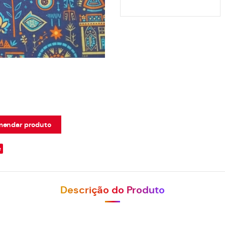
endar produto
e
Descrição do Produto