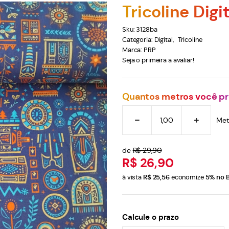
Tricoline Dig
Sku:
3128ba
Categoria:
Digital
Tricoline
Marca:
PRP
Seja o primeira a avaliar!
Quantos metros você pr
Met
de
R$ 29,90
R$ 26,90
à vista
R$ 25,56
economize
5%
no B
Calcule o prazo