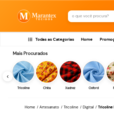
Todas as Categorias
Home
Promo
Mais Procurados
‹
Tricoline
Chita
Xadrez
Oxford
Home
Artesanato
Tricoline
Digital
Tricoline