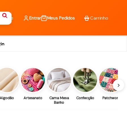
Entrar
Meus Pedidos
in
›
Algodão
Artesanato
Cama Mesa
Confecção
Patchwork
Banho