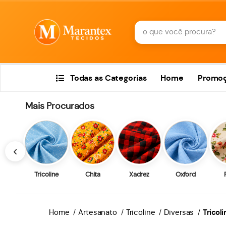
Todas as Categorias
Home
Promo
Mais Procurados
‹
Tricoline
Chita
Xadrez
Oxford
Home
Artesanato
Tricoline
Diversas
Tricol