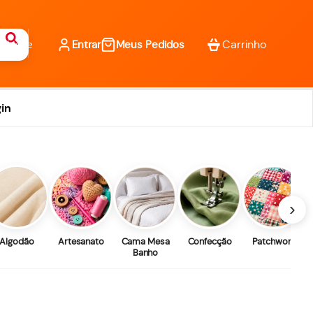
Entrar
Meus Pedidos
in
›
Algodão
Artesanato
Cama Mesa
Confecção
Patchwork
Banho