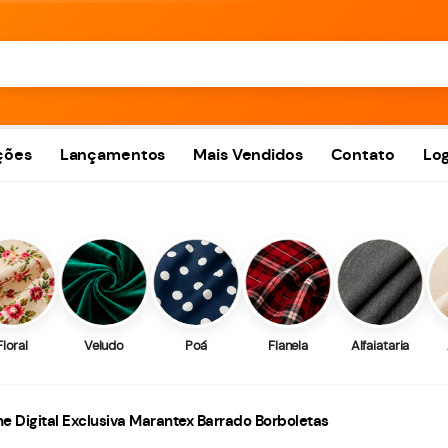
ções
Lançamentos
Mais Vendidos
Contato
Log
Floral
Veludo
Poá
Flanela
Alfaiataria
ine Digital Exclusiva Marantex Barrado Borboletas