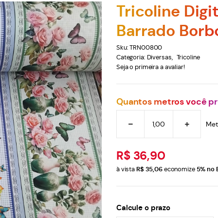
Tricoline Digi
Barrado Borb
Sku:
TRN00800
Categoria:
Diversas
Tricoline
Seja o primeira a avaliar!
Quantos metros você pr
Met
R$ 36,90
à vista
R$ 35,06
economize
5%
no 
Calcule o prazo