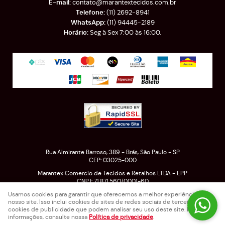
contato@marantextecidos.com.br
(11)
2692-8941
(11)
94445-2189
Seg à Sex 7:00 às 16:00.
Rua Almirante Barroso, 389
-
Brás, São Paulo
-
SP
CEP: 03025-000
Marantex Comercio de Tecidos e Retalhos LTDA - EPP
CNPJ: 71.871.560/0001-60
Usamos cookies para garantir que oferecemos a melhor experiência em
nosso site. Isso inclui cookies de sites de redes sociais de terceiros e
cookies de publicidade que podem analisar seu uso deste site. Para mais
LOJA VIRTUAL CRIADA POR
informações, consulte nossa
Política de privacidade
.