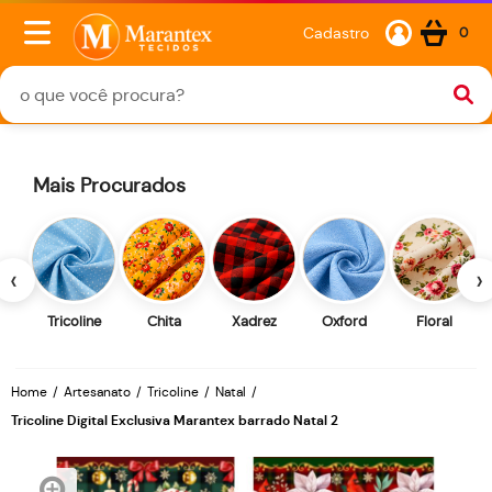
Cadastro
0
Mais Procurados
‹
›
Tricoline
Chita
Xadrez
Oxford
Floral
Home
Artesanato
Tricoline
Natal
Tricoline Digital Exclusiva Marantex barrado Natal 2