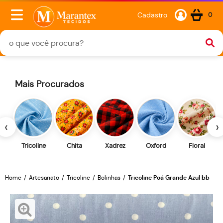
Cadastro
0
Mais Procurados
‹
›
Tricoline
Chita
Xadrez
Oxford
Floral
Home
Artesanato
Tricoline
Bolinhas
Tricoline Poá Grande Azul bb