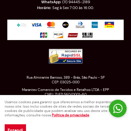
(11)
94445-2189
Seg à Sex 7:00 às 16:00.
Rua Almirante Barroso, 389
-
Brás, São Paulo
-
SP
CEP: 03025-000
Marantex Comercio de Tecidos e Retalhos LTDA - EPP
CNPJ: 71.871.560/0001-60
Usamos cookies para garantir que oferecemos a melhor experiência em
nosso site. Isso inclui cookies de sites de redes sociais de terceiros e
cookies de publicidade que podem analisar seu uso deste site. Para mais
LOJA VIRTUAL CRIADA POR
informações, consulte nossa
Política de privacidade
.
Entendi