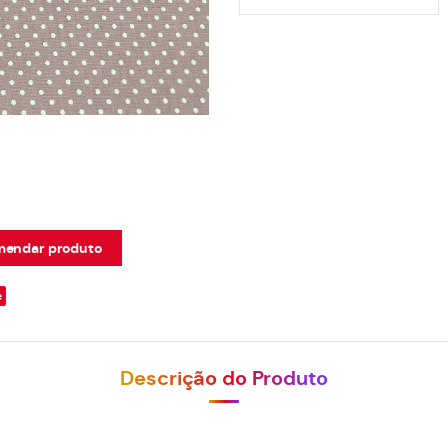
endar produto
e
Descrição do Produto