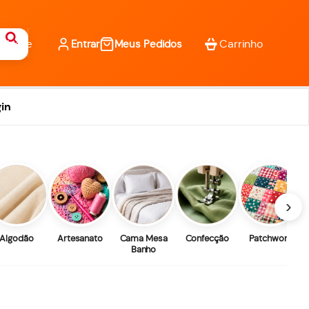
Entrar
Meus Pedidos
in
›
Algodão
Artesanato
Cama Mesa
Confecção
Patchwork
Banho