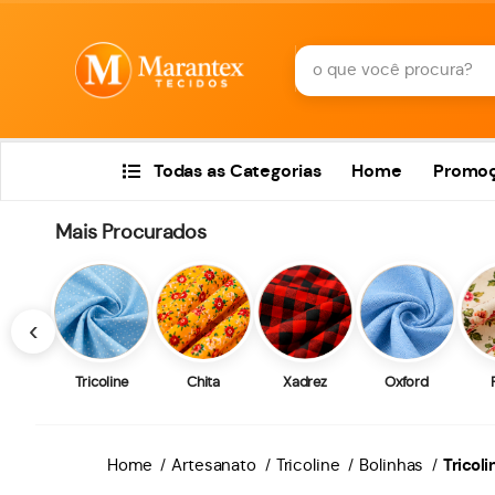
Todas as Categorias
Home
Promo
Mais Procurados
‹
Tricoline
Chita
Xadrez
Oxford
Home
Artesanato
Tricoline
Bolinhas
Tricol