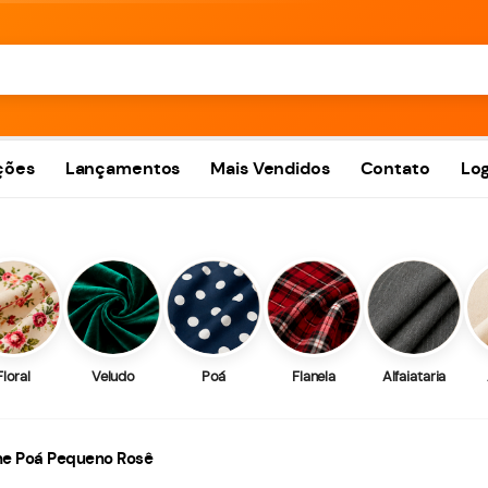
ções
Lançamentos
Mais Vendidos
Contato
Log
Floral
Veludo
Poá
Flanela
Alfaiataria
ine Poá Pequeno Rosê