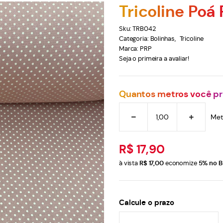
Tricoline Poá
Sku:
TRB042
Categoria:
Bolinhas
Tricoline
Marca:
PRP
Seja o primeira a avaliar!
Quantos metros você pr
Met
R$ 17,90
à vista
R$ 17,00
economize
5%
no B
Calcule o prazo