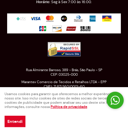
Seg à Sex 7:00 às 16:00.
Rua Almirante Barroso, 389
-
Brás, São Paulo
-
SP
CEP: 03025-000
Marantex Comercio de Tecidos e Retalhos LTDA - EPP
CNPJ: 71.871.560/0001-60
Usamos cookies para garantir que oferecemos a melhor experiência em
nosso site. Isso inclui cookies de sites de redes sociais de terceiros e
cookies de publicidade que podem analisar seu uso deste site. Para mais
LOJA VIRTUAL CRIADA POR
informações, consulte nossa
Política de privacidade
.
Entendi