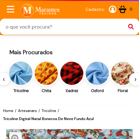
Cadastro
0
Mais Procurados
‹
›
Tricoline
Chita
Xadrez
Oxford
Floral
Home
Artesanato
Tricoline
Tricoline Digital Natal Bonecos De Neve Fundo Azul