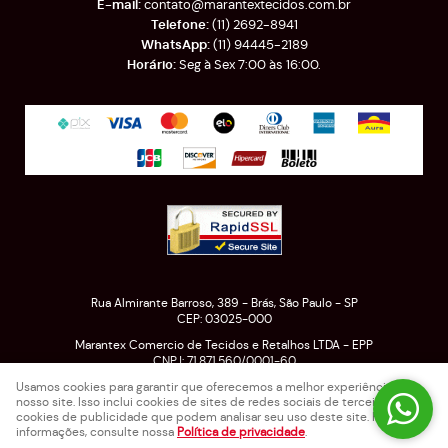
contato@marantextecidos.com.br
(11)
2692-8941
(11)
94445-2189
Seg à Sex 7:00 às 16:00.
Rua Almirante Barroso, 389
-
Brás, São Paulo
-
SP
CEP: 03025-000
Marantex Comercio de Tecidos e Retalhos LTDA - EPP
CNPJ: 71.871.560/0001-60
Usamos cookies para garantir que oferecemos a melhor experiência em
nosso site. Isso inclui cookies de sites de redes sociais de terceiros e
cookies de publicidade que podem analisar seu uso deste site. Para mais
LOJA VIRTUAL CRIADA POR
informações, consulte nossa
Política de privacidade
.