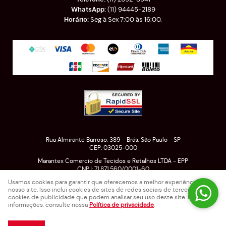
(11)
94445-2189
Seg à Sex 7:00 às 16:00.
Rua Almirante Barroso, 389
-
Brás, São Paulo
-
SP
CEP: 03025-000
Marantex Comercio de Tecidos e Retalhos LTDA - EPP
CNPJ: 71.871.560/0001-60
Usamos cookies para garantir que oferecemos a melhor experiência em
nosso site. Isso inclui cookies de sites de redes sociais de terceiros e
cookies de publicidade que podem analisar seu uso deste site. Para mais
LOJA VIRTUAL CRIADA POR
informações, consulte nossa
Política de privacidade
.