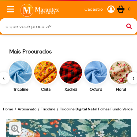
Cadastro
0
Mais Procurados
‹
›
Tricoline
Chita
Xadrez
Oxford
Floral
Home
Artesanato
Tricoline
Tricoline Digital Natal Folhas Fundo Verde