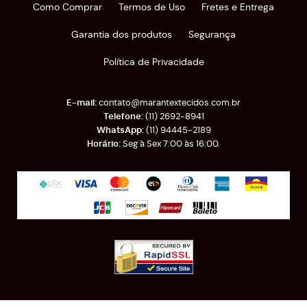
Como Comprar
Termos de Uso
Fretes e Entrega
Garantia dos produtos
Segurança
Política de Privacidade
contato@marantextecidos.com.br
(11)
2692-8941
(11)
94445-2189
Seg à Sex 7:00 às 16:00.
Rua Almirante Barroso, 389
-
Brás, São Paulo
-
SP