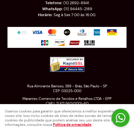
(11)
2692-8941
(11)
94445-2189
Seg à Sex 7:00 às 16:00.
Rua Almirante Barroso, 389
-
Brás, São Paulo
-
SP
CEP: 03025-000
Marantex Comercio de Tecidos e Retalhos LTDA - EPP
CNPJ: 71.871.560/0001-60
Usamos cookies para garantir que oferecemos a melhor experiência em
nosso site. Isso inclui cookies de sites de redes sociais de terceiros e
cookies de publicidade que podem analisar seu uso deste site. Para mais
LOJA VIRTUAL CRIADA POR
informações, consulte nossa
Política de privacidade
.