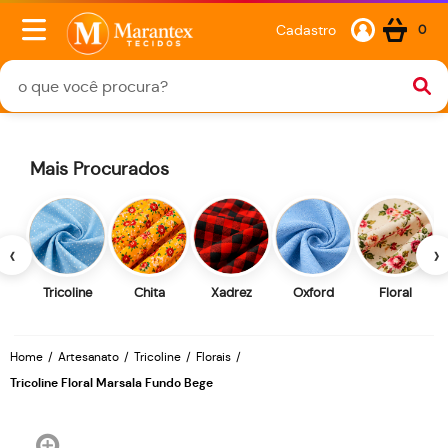
Cadastro
0
Mais Procurados
‹
›
Tricoline
Chita
Xadrez
Oxford
Floral
Home
Artesanato
Tricoline
Florais
Tricoline Floral Marsala Fundo Bege