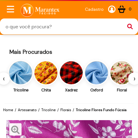
Cadastro
0
Mais Procurados
‹
›
Tricoline
Chita
Xadrez
Oxford
Floral
Home
Artesanato
Tricoline
Florais
Tricoline Flores Fundo Fúcsia