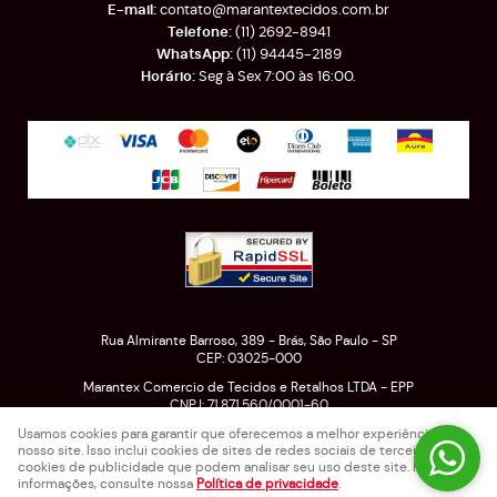
contato@marantextecidos.com.br
(11)
2692-8941
(11)
94445-2189
Seg à Sex 7:00 às 16:00.
Rua Almirante Barroso, 389
-
Brás, São Paulo
-
SP
CEP: 03025-000
Marantex Comercio de Tecidos e Retalhos LTDA - EPP
CNPJ: 71.871.560/0001-60
Usamos cookies para garantir que oferecemos a melhor experiência em
nosso site. Isso inclui cookies de sites de redes sociais de terceiros e
cookies de publicidade que podem analisar seu uso deste site. Para mais
LOJA VIRTUAL CRIADA POR
informações, consulte nossa
Política de privacidade
.