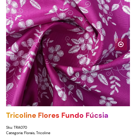
Tricoline Flores Fundo Fúcsia
Sku:
TRA070
Categoria:
Florais
,
Tricoline