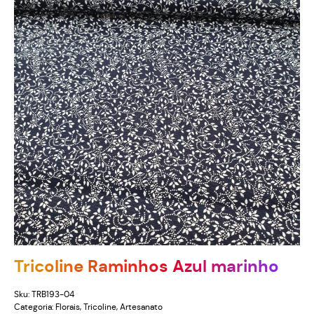
Tricoline Raminhos Azul marinho
Sku:
TRB193-04
Categoria:
Florais
,
Tricoline
,
Artesanato