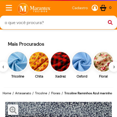
Cadastro
0
Mais Procurados
‹
›
Tricoline
Chita
Xadrez
Oxford
Floral
Home
Artesanato
Tricoline
Florais
Tricoline Raminhos Azul marinho