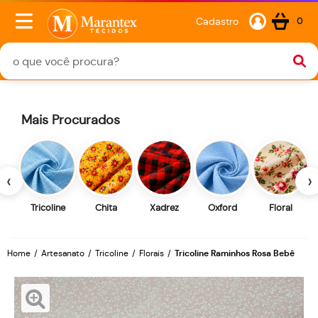
Cadastro
0
Mais Procurados
‹
›
Tricoline
Chita
Xadrez
Oxford
Floral
Home
Artesanato
Tricoline
Florais
Tricoline Raminhos Rosa Bebê