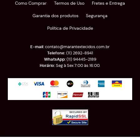
Como Comprar
Termos de Uso
Fretes e Entrega
Garantia dos produtos
Segurança
Política de Privacidade
contato@marantextecidos.com.br
(11)
2692-8941
(11)
94445-2189
Seg à Sex 7:00 às 16:00.
Rua Almirante Barroso, 389
-
Brás, São Paulo
-
SP