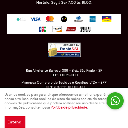
Seg à Sex 7:00 às 16:00.
Rua Almirante Barroso, 389
-
Brás, São Paulo
-
SP
CEP: 03025-000
Marantex Comercio de Tecidos e Retalhos LTDA - EPP
CNPJ: 71.871.560/0001-60
Usamos cookies para garantir que oferecemos a melhor experiência em
nosso site. Isso inclui cookies de sites de redes sociais de terceiros e
cookies de publicidade que podem analisar seu uso deste site. Para mais
LOJA VIRTUAL CRIADA POR
informações, consulte nossa
Política de privacidade
.
Entendi