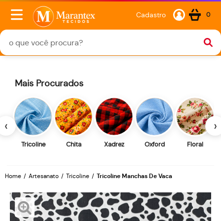
Cadastro
0
Mais Procurados
‹
›
Tricoline
Chita
Xadrez
Oxford
Floral
Home
Artesanato
Tricoline
Tricoline Manchas De Vaca