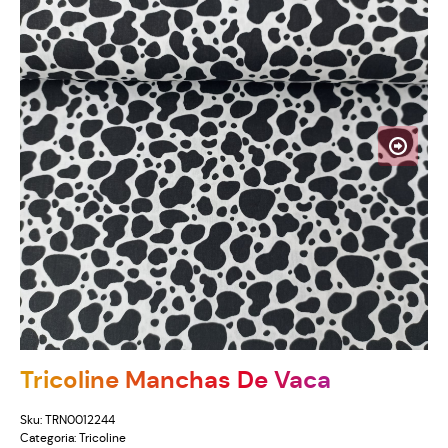
Tricoline Manchas De Vaca
Sku:
TRN0012244
Categoria:
Tricoline