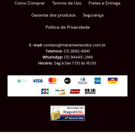
Como Comprar
Termos de Uso
Fretes e Entrega
Garantia dos produtos
Segurança
Política de Privacidade
contato@marantextecidos.com.br
(11)
2692-8941
(11)
94445-2189
Seg à Sex 7:00 às 16:00.
Rua Almirante Barroso, 389
-
Brás, São Paulo
-
SP