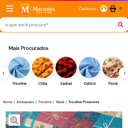
Cadastro
0
Mais Procurados
‹
›
Tricoline
Chita
Xadrez
Oxford
Floral
Home
Artesanato
Tricoline
Natal
Tricoline Presentes