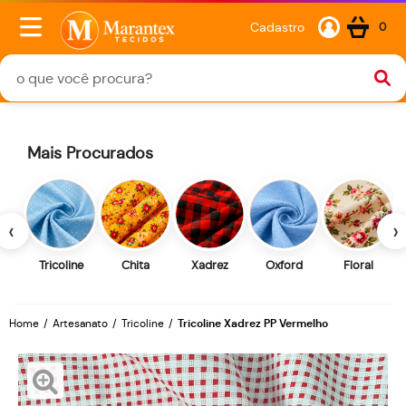
Cadastro
0
Mais Procurados
‹
›
Tricoline
Chita
Xadrez
Oxford
Floral
Home
Artesanato
Tricoline
Tricoline Xadrez PP Vermelho