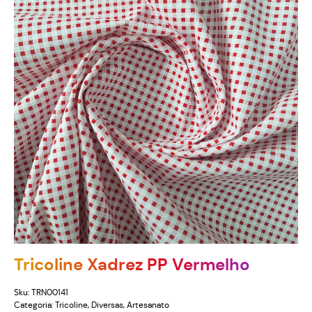
Tricoline Xadrez PP Vermelho
Sku:
TRN00141
Categoria:
Tricoline
,
Diversas
,
Artesanato