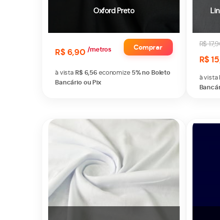
Oxford Preto
Li
R$ 17,
Comprar
/metros
R$ 6,90
R$ 15
à vista
R$ 6,56
economize
5%
no Boleto
à vista
Bancário ou Pix
Bancár