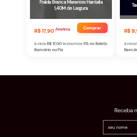
Fralda Branca Marantex Hantalia
Ta
1,40M de Largura
Comprar
/metros
R$ 17,90
R$ 9
à vista
R$ 17,00
economize
5%
no Boleto
à vista
Bancário ou Pix
Bancár
Receba n