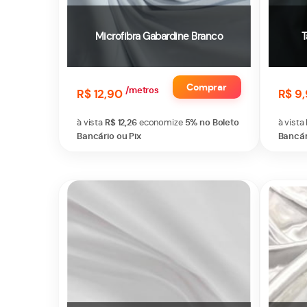
Microfibra Gabardine Branco
T
Comprar
/metros
R$ 12,90
R$ 9
à vista
R$ 12,26
economize
5%
no Boleto
à vista
Bancário ou Pix
Bancár