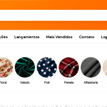
ções
Lançamentos
Mais Vendidos
Contato
Log
Floral
Veludo
Poá
Flanela
Alfaiataria