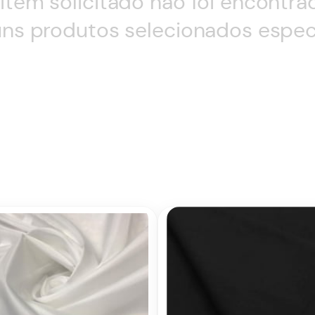
item solicitado não foi encontra
ns produtos selecionados espec