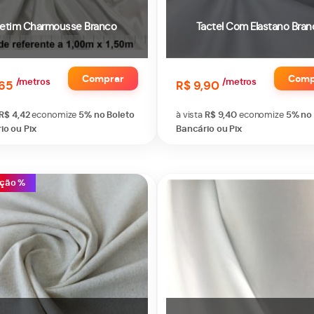
etim Charmousse Branco
Tactel Com Elastano Bran
Comprar
Comp
/metros
/metros
,65
R$ 9,90
R$ 4,42
economize
5%
no Boleto
à vista
R$ 9,40
economize
5%
no
io ou Pix
Bancário ou Pix
ção %