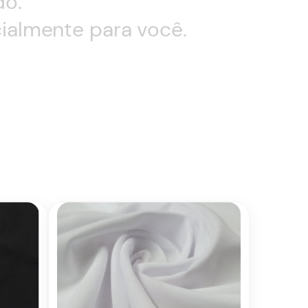
do.
ialmente para você.