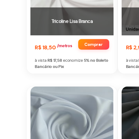
Tricoline Lisa Branca
Comprar
/metros
R$ 18,50
R$ 2
à vista
R$ 17,58
economize
5%
no Boleto
à vista
Bancário ou Pix
Bancár