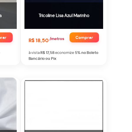
a
Tricoline Lisa Azul Marinho
rar
Comprar
/metros
R$ 18,50
o
à vista
R$ 17,58
economize
5%
no Boleto
Bancário ou Pix