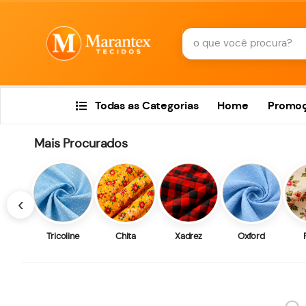
Todas as Categorias
Home
Promo
Mais Procurados
‹
Tricoline
Chita
Xadrez
Oxford