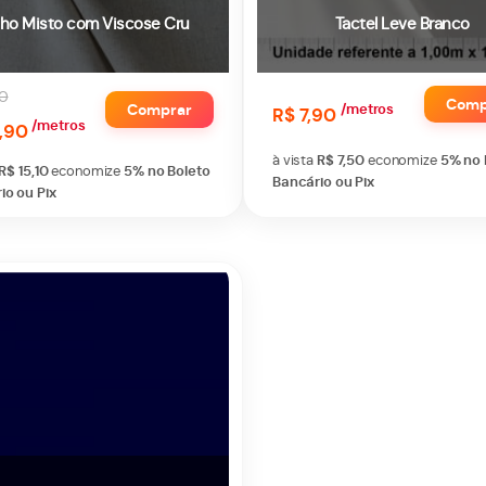
nho Misto com Viscose Cru
Tactel Leve Branco
90
Comp
Comprar
/metros
R$ 7,90
/metros
,90
à vista
R$ 7,50
economize
5%
no 
R$ 15,10
economize
5%
no Boleto
Bancário ou Pix
io ou Pix