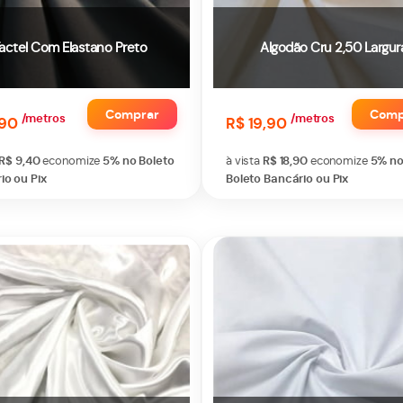
actel Com Elastano Preto
Algodão Cru 2,50 Largur
Comprar
Comp
/metros
/metros
,90
R$ 19,90
R$ 9,40
economize
5%
no Boleto
à vista
R$ 18,90
economize
5%
n
io ou Pix
Boleto Bancário ou Pix