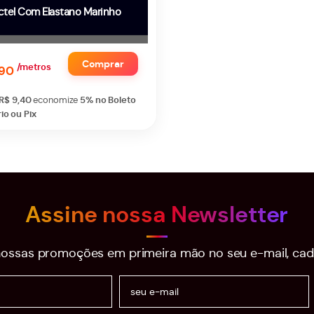
ctel Com Elastano Marinho
Comprar
/metros
,90
R$ 9,40
economize
5%
no Boleto
io ou Pix
Assine nossa Newsletter
ossas promoções em primeira mão no seu e-mail, cad