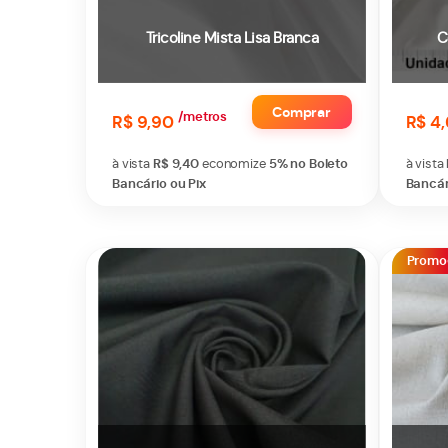
Tricoline Mista Lisa Branca
C
Comprar
/metros
R$ 9,90
R$ 4
à vista
R$ 9,40
economize
5%
no Boleto
à vista
Bancário ou Pix
Bancár
Promo