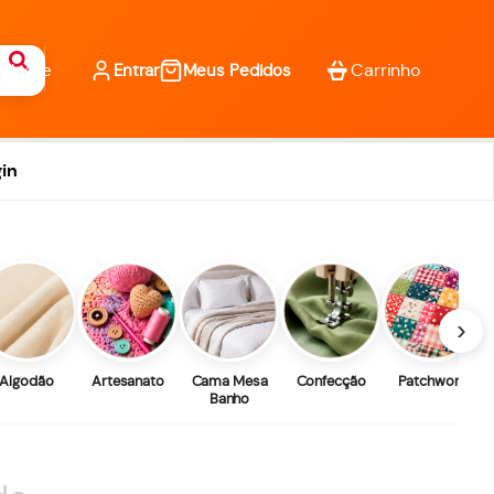
Entrar
Meus Pedidos
in
›
Algodão
Artesanato
Cama Mesa
Confecção
Patchwork
Banho