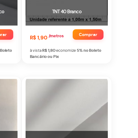
co
TNT 40 Branco
rar
Comprar
/metros
R$ 1,90
 Boleto
à vista
R$ 1,80
economize
5%
no Boleto
Bancário ou Pix