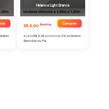
Helanca Light Branca
rar
Comprar
/metros
R$ 8,90
Boleto
à vista
R$ 8,46
economize
5%
no Boleto
Bancário ou Pix