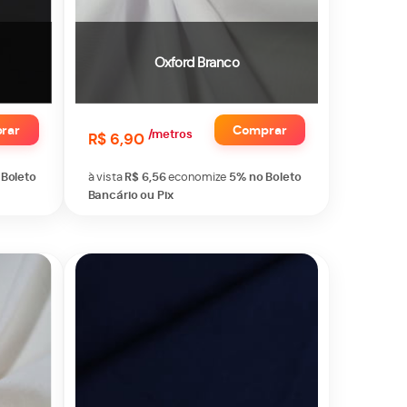
Oxford Branco
rar
Comprar
/metros
R$ 6,90
 Boleto
à vista
R$ 6,56
economize
5%
no Boleto
Bancário ou Pix