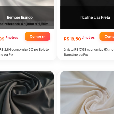
Bember Branco
Tricoline Lisa Preta
Comprar
Comp
/metros
/metros
,99
R$ 18,50
R$ 2,84
economize
5%
no Boleto
à vista
R$ 17,58
economize
5%
no
io ou Pix
Bancário ou Pix