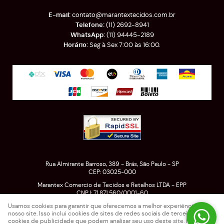
contato@marantextecidos.com.br
(11)
2692-8941
(11)
94445-2189
Seg à Sex 7:00 às 16:00.
Rua Almirante Barroso, 389
-
Brás, São Paulo
-
SP
CEP: 03025-000
Marantex Comercio de Tecidos e Retalhos LTDA - EPP
CNPJ: 71.871.560/0001-60
Usamos cookies para garantir que oferecemos a melhor experiência em
nosso site. Isso inclui cookies de sites de redes sociais de terceiros e
cookies de publicidade que podem analisar seu uso deste site. Para mais