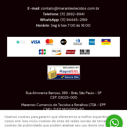
contato@marantextecidos.com.br
(11)
2692-8941
(11)
94445-2189
Seg à Sex 7:00 às 16:00.
Rua Almirante Barroso, 389
-
Brás, São Paulo
-
SP
CEP: 03025-000
Marantex Comercio de Tecidos e Retalhos LTDA - EPP
CNPJ: 71.871.560/0001-60
Usamos cookies para garantir que oferecemos a melhor experiência em
nosso site. Isso inclui cookies de sites de redes sociais de terceiros e
cookies de publicidade que podem analisar seu uso deste site. Para mais