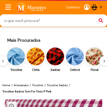
Cadastro
0
Mais Procurados
‹
›
Tricoline
Chita
Xadrez
Oxford
Floral
Home
Artesanato
Tricoline
Tricoline Xadrez
Tricoline Xadrez 1cm Fio Tinto P Pink