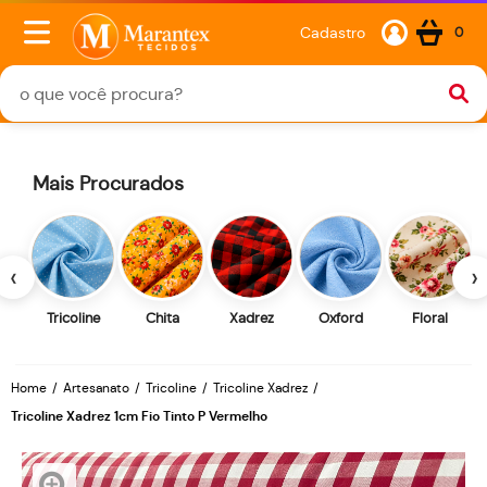
Cadastro
0
Mais Procurados
‹
›
Tricoline
Chita
Xadrez
Oxford
Floral
Home
Artesanato
Tricoline
Tricoline Xadrez
Tricoline Xadrez 1cm Fio Tinto P Vermelho