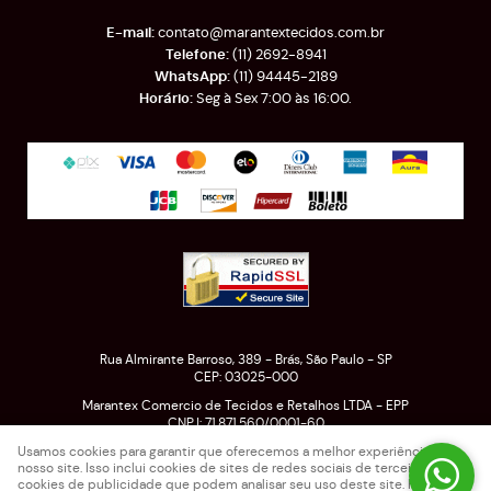
contato@marantextecidos.com.br
(11)
2692-8941
(11)
94445-2189
Seg à Sex 7:00 às 16:00.
Rua Almirante Barroso, 389
-
Brás, São Paulo
-
SP
CEP: 03025-000
Marantex Comercio de Tecidos e Retalhos LTDA - EPP
CNPJ: 71.871.560/0001-60
Usamos cookies para garantir que oferecemos a melhor experiência em
nosso site. Isso inclui cookies de sites de redes sociais de terceiros e
cookies de publicidade que podem analisar seu uso deste site. Para mais