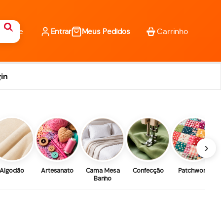
Entrar
Meus Pedidos
in
›
Algodão
Artesanato
Cama Mesa
Confecção
Patchwork
Banho