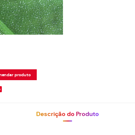
endar produto
e
Descrição do Produto