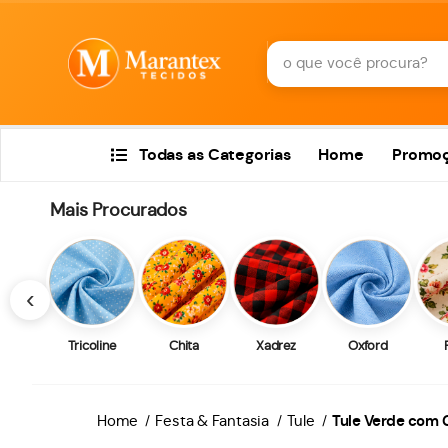
Todas as Categorias
Home
Promo
Mais Procurados
‹
Tricoline
Chita
Xadrez
Oxford
Home
Festa & Fantasia
Tule
Tule Verde com G