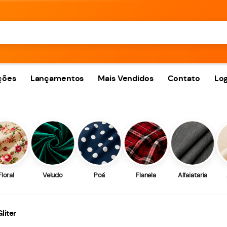
ções
Lançamentos
Mais Vendidos
Contato
Log
Floral
Veludo
Poá
Flanela
Alfaiataria
liter