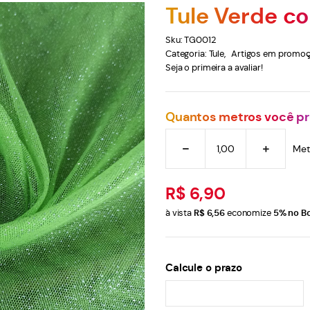
Tule Verde co
Sku:
TG0012
Categoria:
Tule
Artigos em promoç
Seja o primeira a avaliar!
Quantos metros você pr
Met
R$ 6,90
à vista
R$ 6,56
economize
5%
no Bo
Calcule o prazo