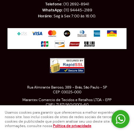
(11)
2692-8941
(11)
94445-2189
Seg à Sex 7:00 às 16:00.
Rua Almirante Barroso, 389
-
Brás, São Paulo
-
SP
CEP: 03025-000
Marantex Comercio de Tecidos e Retalhos LTDA - EPP
CNPJ: 71.871.560/0001-60
Usamos cookies para garantir que oferecemos a melhor experiência em
nosso site. Isso inclui cookies de sites de redes sociais de terceiros e
cookies de publicidade que podem analisar seu uso deste site. Para mais
LOJA VIRTUAL CRIADA POR
informações, consulte nossa
Política de privacidade
.