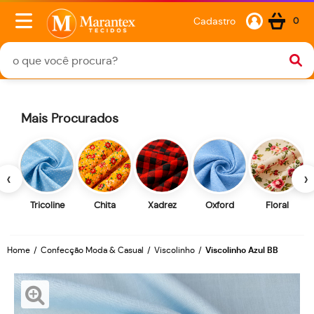
Cadastro
0
Mais Procurados
‹
›
Tricoline
Chita
Xadrez
Oxford
Floral
Home
Confecção Moda & Casual
Viscolinho
Viscolinho Azul BB