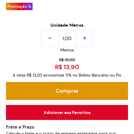
Promoção %
Unidade: Metros
Metros
R$ 15,90
R$ 13,90
à vista
R$ 13,20
economize
5%
no Boleto Bancário ou Pix
Comprar
Adicionar aos Favoritos
Frete e Prazo
Calcule o frete e o prazo de entrega estimados para sua