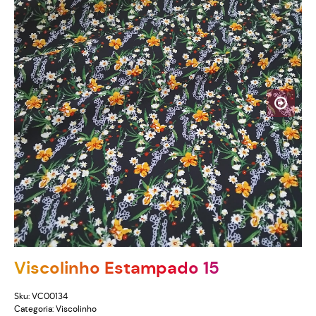
Viscolinho Estampado 15
Sku:
VC00134
Categoria:
Viscolinho