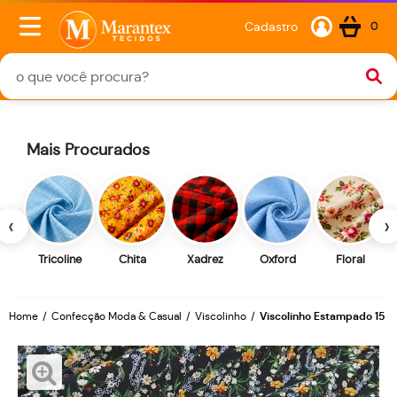
Cadastro
0
Mais Procurados
‹
›
Tricoline
Chita
Xadrez
Oxford
Floral
Home
Confecção Moda & Casual
Viscolinho
Viscolinho Estampado 15