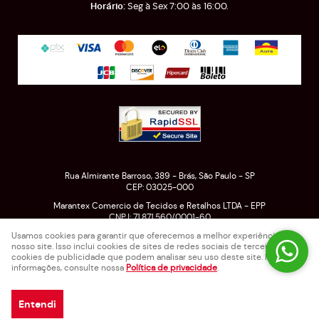
Seg à Sex 7:00 às 16:00.
Rua Almirante Barroso, 389
-
Brás, São Paulo
-
SP
CEP: 03025-000
Marantex Comercio de Tecidos e Retalhos LTDA - EPP
CNPJ: 71.871.560/0001-60
Usamos cookies para garantir que oferecemos a melhor experiência em
nosso site. Isso inclui cookies de sites de redes sociais de terceiros e
cookies de publicidade que podem analisar seu uso deste site. Para mais
LOJA VIRTUAL CRIADA POR
informações, consulte nossa
Política de privacidade
.
Entendi