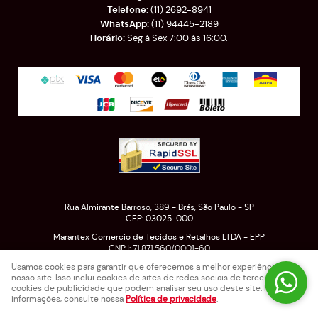
(11)
2692-8941
(11)
94445-2189
Seg à Sex 7:00 às 16:00.
Rua Almirante Barroso, 389
-
Brás, São Paulo
-
SP
CEP: 03025-000
Marantex Comercio de Tecidos e Retalhos LTDA - EPP
CNPJ: 71.871.560/0001-60
Usamos cookies para garantir que oferecemos a melhor experiência em
nosso site. Isso inclui cookies de sites de redes sociais de terceiros e
cookies de publicidade que podem analisar seu uso deste site. Para mais
LOJA VIRTUAL CRIADA POR
informações, consulte nossa
Política de privacidade
.