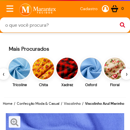
Cadastro
0
Mais Procurados
‹
›
Tricoline
Chita
Xadrez
Oxford
Floral
Home
Confecção Moda & Casual
Viscolinho
Viscolinho Azul Marinho