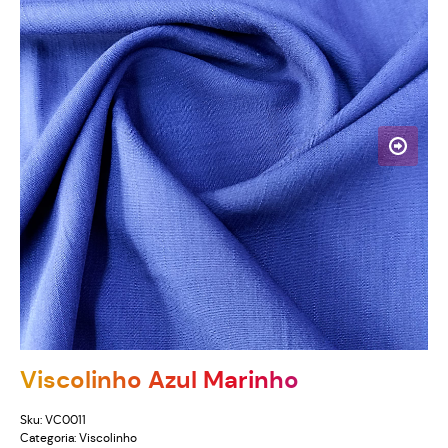
Viscolinho Azul Marinho
Sku:
VC0011
Categoria:
Viscolinho