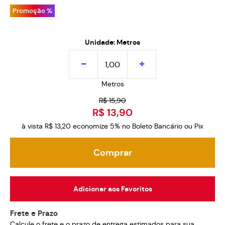
Promoção %
Unidade: Metros
Metros
R$ 15,90
R$ 13,90
à vista
R$ 13,20
economize
5%
no Boleto Bancário ou Pix
Comprar
Adicionar aos Favoritos
Frete e Prazo
Calcule o frete e o prazo de entrega estimados para sua