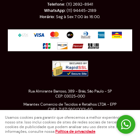
(11)
2692-8941
(11)
94445-2189
Seg à Sex 7:00 às 16:00.
Rua Almirante Barroso, 389
-
Brás, São Paulo
-
SP
CEP: 03025-000
Marantex Comercio de Tecidos e Retalhos LTDA - EPP
CNPJ: 71.871.560/0001-60
Usamos cookies para garantir que oferecemos a melhor experiência em
nosso site. Isso inclui cookies de sites de redes sociais de terceiros e
cookies de publicidade que podem analisar seu uso deste site. Para mais
LOJA VIRTUAL CRIADA POR
informações, consulte nossa
Política de privacidade
.