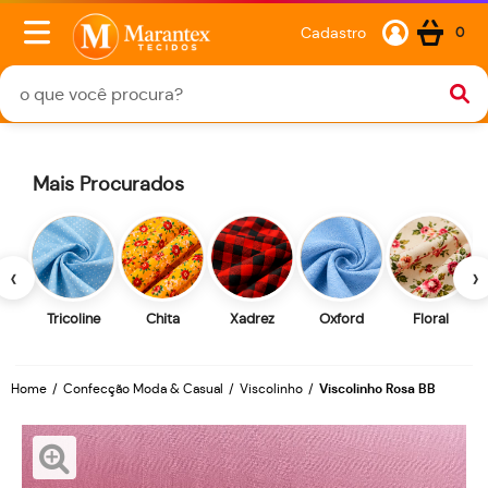
Cadastro
0
Mais Procurados
‹
›
Tricoline
Chita
Xadrez
Oxford
Floral
Home
Confecção Moda & Casual
Viscolinho
Viscolinho Rosa BB