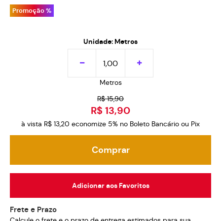
Promoção %
Unidade: Metros
Metros
R$ 15,90
R$ 13,90
à vista
R$ 13,20
economize
5%
no Boleto Bancário ou Pix
Comprar
Adicionar aos Favoritos
Frete e Prazo
Calcule o frete e o prazo de entrega estimados para sua