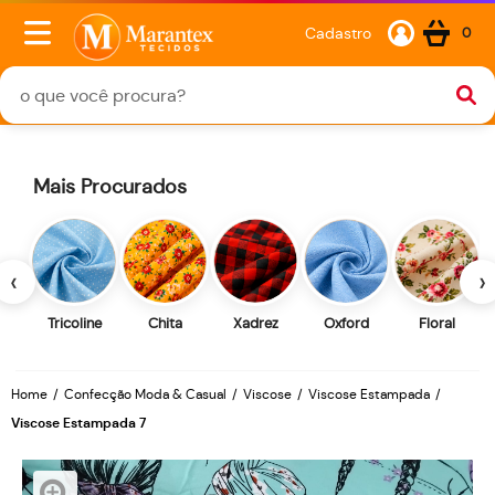
Cadastro
0
Mais Procurados
‹
›
Tricoline
Chita
Xadrez
Oxford
Floral
Home
Confecção Moda & Casual
Viscose
Viscose Estampada
Viscose Estampada 7