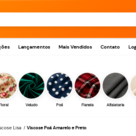
ções
Lançamentos
Mais Vendidos
Contato
Log
Floral
Veludo
Poá
Flanela
Alfaiataria
scose Lisa
Viscose Poá Amarelo e Preto