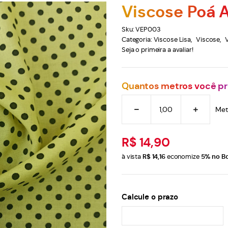
Viscose Poá 
Sku:
VEP003
Categoria:
Viscose Lisa
Viscose
Seja o primeira a avaliar!
Quantos metros você pr
Met
R$ 14,90
à vista
R$ 14,16
economize
5%
no Bo
Calcule o prazo