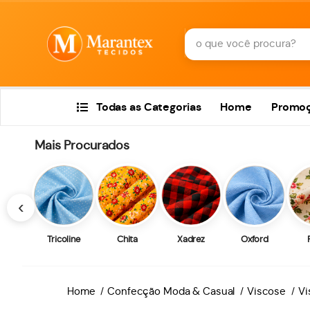
Todas as Categorias
Home
Promo
Mais Procurados
‹
Tricoline
Chita
Xadrez
Oxford
Home
Confecção Moda & Casual
Viscose
Vi