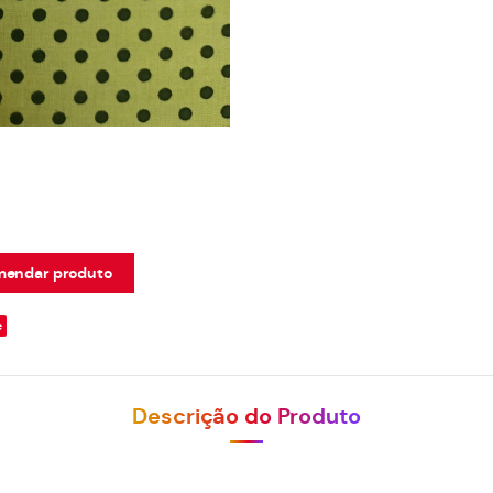
endar produto
e
Descrição do Produto