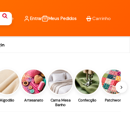
Entrar
Meus Pedidos
in
›
Algodão
Artesanato
Cama Mesa
Confecção
Patchwork
Banho