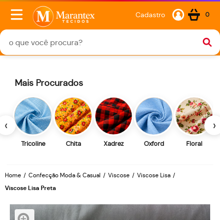
Cadastro
0
Mais Procurados
‹
›
Tricoline
Chita
Xadrez
Oxford
Floral
Home
Confecção Moda & Casual
Viscose
Viscose Lisa
Viscose Lisa Preta