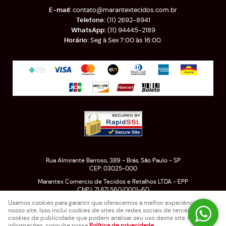
contato@marantextecidos.com.br
(11)
2692-8941
(11)
94445-2189
Seg à Sex 7:00 às 16:00.
Rua Almirante Barroso, 389
-
Brás, São Paulo
-
SP
CEP: 03025-000
Marantex Comercio de Tecidos e Retalhos LTDA - EPP
CNPJ: 71.871.560/0001-60
Usamos cookies para garantir que oferecemos a melhor experiência em
nosso site. Isso inclui cookies de sites de redes sociais de terceiros e
cookies de publicidade que podem analisar seu uso deste site. Para mais
LOJA VIRTUAL CRIADA POR
informações, consulte nossa
Política de privacidade
.