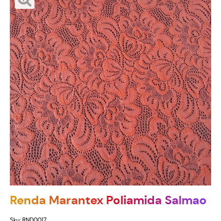
Renda Marantex Poliamida Salmao
Sku:
RND0017