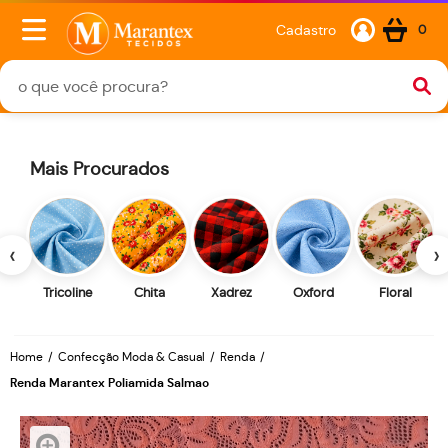
Cadastro
0
Mais Procurados
‹
›
Tricoline
Chita
Xadrez
Oxford
Floral
Home
Confecção Moda & Casual
Renda
Renda Marantex Poliamida Salmao