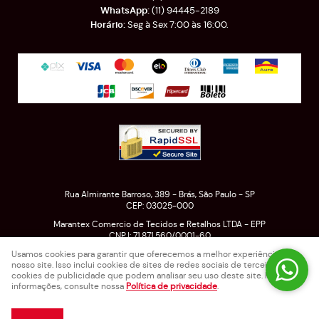
(11)
94445-2189
Seg à Sex 7:00 às 16:00.
Rua Almirante Barroso, 389
-
Brás, São Paulo
-
SP
CEP: 03025-000
Marantex Comercio de Tecidos e Retalhos LTDA - EPP
CNPJ: 71.871.560/0001-60
Usamos cookies para garantir que oferecemos a melhor experiência em
nosso site. Isso inclui cookies de sites de redes sociais de terceiros e
cookies de publicidade que podem analisar seu uso deste site. Para mais
LOJA VIRTUAL CRIADA POR
informações, consulte nossa
Política de privacidade
.