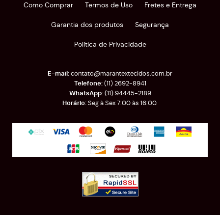
Como Comprar
Termos de Uso
Fretes e Entrega
Garantia dos produtos
Segurança
Política de Privacidade
contato@marantextecidos.com.br
(11)
2692-8941
(11)
94445-2189
Seg à Sex 7:00 às 16:00.
Rua Almirante Barroso, 389
-
Brás, São Paulo
-
SP