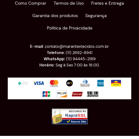
Como Comprar
Termos de Uso
Fretes e Entrega
Garantia dos produtos
Segurança
Política de Privacidade
contato@marantextecidos.com.br
(11)
2692-8941
(11)
94445-2189
Seg à Sex 7:00 às 16:00.
Rua Almirante Barroso, 389
-
Brás, São Paulo
-
SP