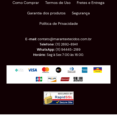
Como Comprar
Termos de Uso
Fretes e Entrega
Garantia dos produtos
Segurança
Política de Privacidade
contato@marantextecidos.com.br
(11)
2692-8941
(11)
94445-2189
Seg à Sex 7:00 às 16:00.
Rua Almirante Barroso, 389
-
Brás, São Paulo
-
SP