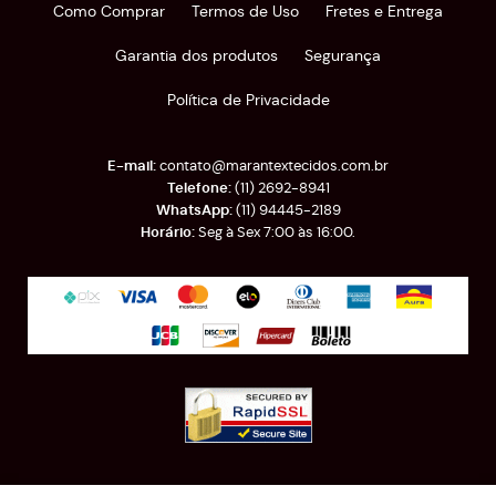
Como Comprar
Termos de Uso
Fretes e Entrega
Garantia dos produtos
Segurança
Política de Privacidade
contato@marantextecidos.com.br
(11)
2692-8941
(11)
94445-2189
Seg à Sex 7:00 às 16:00.
Rua Almirante Barroso, 389
-
Brás, São Paulo
-
SP