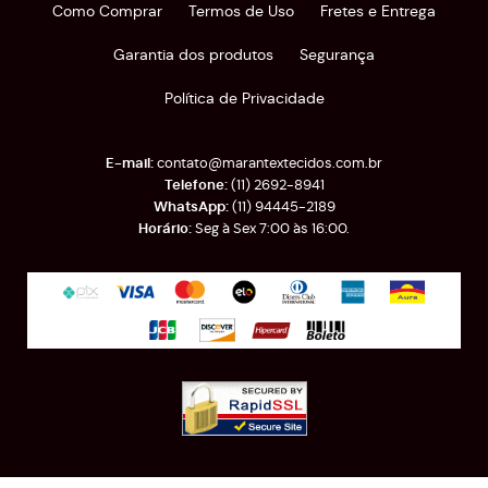
Como Comprar
Termos de Uso
Fretes e Entrega
Garantia dos produtos
Segurança
Política de Privacidade
contato@marantextecidos.com.br
(11)
2692-8941
(11)
94445-2189
Seg à Sex 7:00 às 16:00.
Rua Almirante Barroso, 389
-
Brás, São Paulo
-
SP