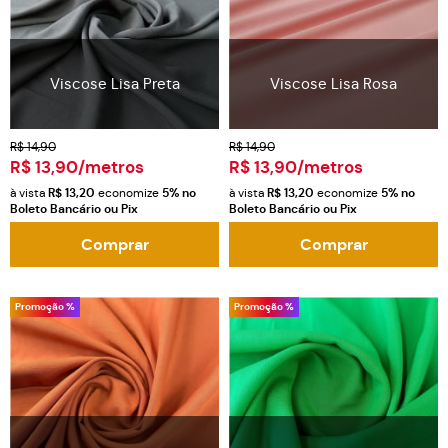
Viscose Lisa Preta
Viscose Lisa Rosa
R$ 14,90
R$ 14,90
R$ 13,90
/metros
R$ 13,90
/metros
à vista
R$ 13,20
economize
5%
no
à vista
R$ 13,20
economize
5%
no
Boleto Bancário ou Pix
Boleto Bancário ou Pix
Comprar
Comprar
Promoção %
Promoção %