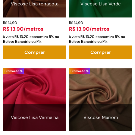
Viscose Lisa terracota
Viscose Lisa Verde
R$ 14,90
R$ 14,90
R$ 13,90
/metros
R$ 13,90
/metros
à vista
R$ 13,20
economize
5%
no
à vista
R$ 13,20
economize
5%
no
Boleto Bancário ou Pix
Boleto Bancário ou Pix
Comprar
Comprar
Promoção %
Promoção %
Viscose Lisa Vermelha
Viscose Marrom