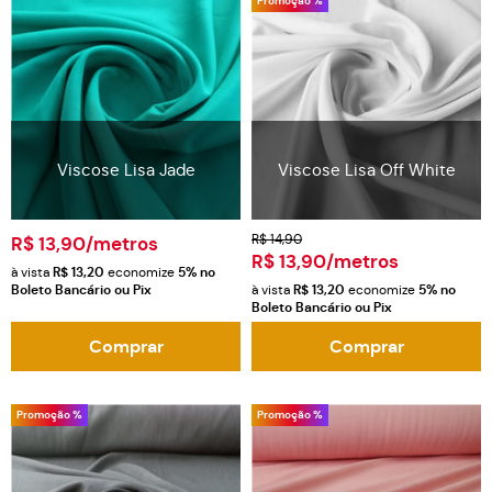
Promoção %
Viscose Lisa Jade
Viscose Lisa Off White
R$ 14,90
R$ 13,90
/metros
R$ 13,90
/metros
à vista
R$ 13,20
economize
5%
no
Boleto Bancário ou Pix
à vista
R$ 13,20
economize
5%
no
Boleto Bancário ou Pix
Comprar
Comprar
Promoção %
Promoção %