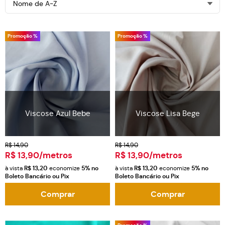
Nome de A-Z
Promoção %
Promoção %
Viscose Azul Bebe
Viscose Lisa Bege
R$ 14,90
R$ 14,90
R$ 13,90
/metros
R$ 13,90
/metros
à vista
R$ 13,20
economize
5%
no
à vista
R$ 13,20
economize
5%
no
Boleto Bancário ou Pix
Boleto Bancário ou Pix
Comprar
Comprar