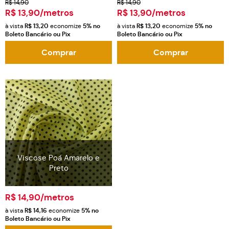
R$ 14,90
R$ 14,90
R$ 13,90
/metros
R$ 13,90
/metros
à vista
R$ 13,20
economize
5%
no
à vista
R$ 13,20
economize
5%
no
Boleto Bancário ou Pix
Boleto Bancário ou Pix
Comprar
Comprar
Viscose Poá Amarelo e
Preto
R$ 14,90
/metros
à vista
R$ 14,16
economize
5%
no
Boleto Bancário ou Pix