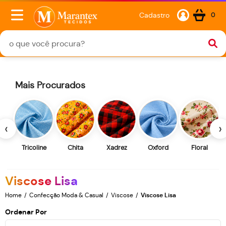
Cadastro
0
Mais Procurados
‹
›
Tricoline
Chita
Xadrez
Oxford
Floral
Viscose Lisa
Home
Confecção Moda & Casual
Viscose
Viscose Lisa
Ordenar Por